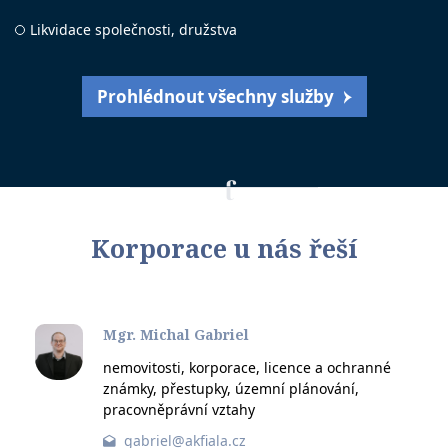
Likvidace společnosti, družstva
Prohlédnout všechny služby
Korporace u nás řeší
Mgr. Michal Gabriel
nemovitosti, korporace, licence a ochranné
známky, přestupky, územní plánování,
pracovněprávní vztahy
gabriel@akfiala.cz