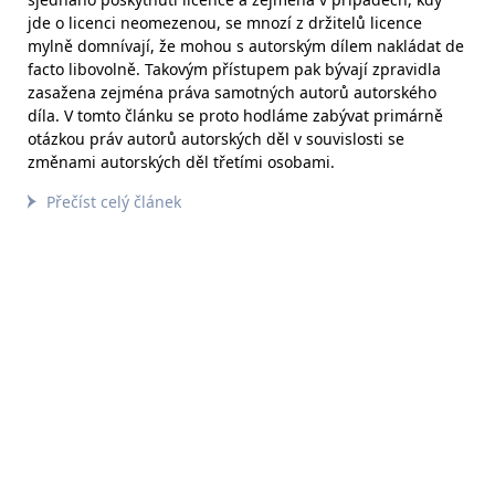
jde o licenci neomezenou, se mnozí z držitelů licence
mylně domnívají, že mohou s autorským dílem nakládat de
facto libovolně. Takovým přístupem pak bývají zpravidla
zasažena zejména práva samotných autorů autorského
díla. V tomto článku se proto hodláme zabývat primárně
otázkou práv autorů autorských děl v souvislosti se
změnami autorských děl třetími osobami.
Přečíst celý článek
Prokazování splnění kvalifikace
prostřednictvím členů
podnikatelských seskupení
(opodstatněnost a důsledky aktuální rozhodovací praxe ÚOHS)
S ohledem na aktuální rozhodovací praxi Úřadu pro
ochranu hospodářské soutěže v otázce prokazování
splnění kvalifikace prostřednictvím členů podnikatelských
seskupení je v takové situaci na místě obezřetnost, a to jak
na straně zadavatelů, kteří prokázání splnění kvalifikace