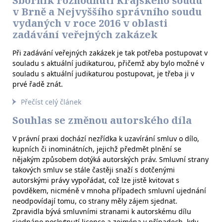
Sborník rozhodnutí Krajského soudu
v Brně a Nejvyššího správního soudu
vydaných v roce 2016 v oblasti
zadávání veřejných zakázek
Při zadávání veřejných zakázek je tak potřeba postupovat v
souladu s aktuální judikaturou, přičemž aby bylo možné v
souladu s aktuální judikaturou postupovat, je třeba ji v
prvé řadě znát.
Přečíst celý článek
Souhlas se změnou autorského díla
V právní praxi dochází nezřídka k uzavírání smluv o dílo,
kupních či inominátních, jejichž předmět plnění se
nějakým způsobem dotýká autorských práv. Smluvní strany
takových smluv se stále častěji snaží s dotčenými
autorskými právy vypořádat, což lze jistě kvitovat s
povděkem, nicméně v mnoha případech smluvní ujednání
neodpovídají tomu, co strany měly zájem sjednat.
Zpravidla bývá smluvními stranami k autorskému dílu
sjednáno poskytnutí licence a zejména v případech, kdy